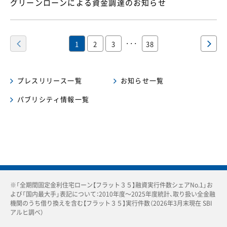
グリーンローンによる資金調達のお知らせ
（このページ）
･･･
1
2
3
38
プレスリリース一覧
お知らせ一覧
パブリシティ情報一覧
※「全期間固定金利住宅ローン【フラット３５】融資実行件数シェアNo.1」お
よび「国内最大手」表記について：2010年度〜2025年度統計、取り扱い全金融
機関のうち借り換えを含む【フラット３５】実行件数（2026年3月末現在 SBI
アルヒ調べ）