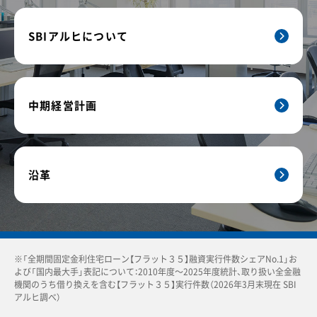
SBIアルヒについて
中期経営計画
沿革
※「全期間固定金利住宅ローン【フラット３５】融資実行件数シェアNo.1」お
よび「国内最大手」表記について：2010年度〜2025年度統計、取り扱い全金融
機関のうち借り換えを含む【フラット３５】実行件数（2026年3月末現在 SBI
アルヒ調べ）